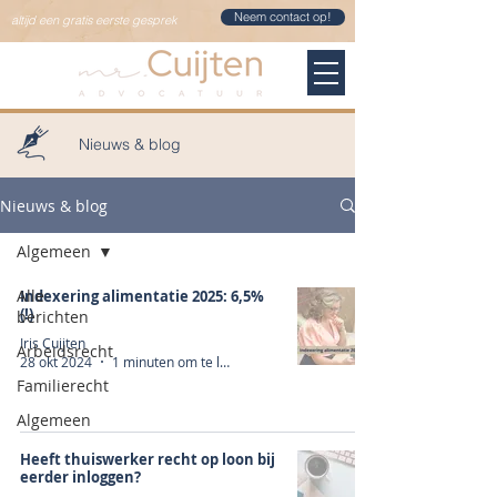
Neem contact op!
altijd een gratis eerste gesprek
Nieuws & blog
Nieuws & blog
Algemeen
Alle
Indexering alimentatie 2025: 6,5%
(!)
berichten
Iris Cuijten
Arbeidsrecht
28 okt 2024
1 minuten om te lezen
Familierecht
Algemeen
Heeft thuiswerker recht op loon bij
eerder inloggen?