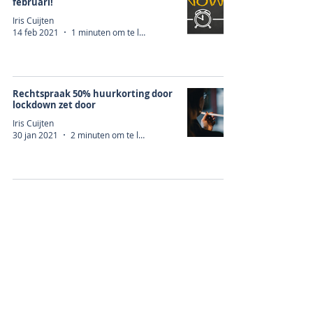
februari!
Iris Cuijten
14 feb 2021
1 minuten om te lezen
Rechtspraak 50% huurkorting door
lockdown zet door
Iris Cuijten
30 jan 2021
2 minuten om te lezen
Uitbreiding steunmaatregelen voor
ondernemers!
Iris Cuijten
26 jan 2021
2 minuten om te lezen
Mag werkgever werknemer
verplichten zich te laten