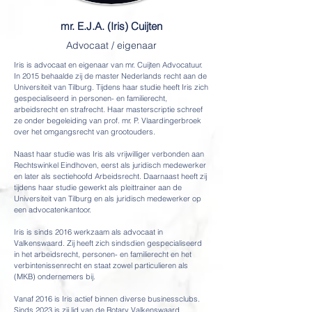
mr. E.J.A. (Iris) Cuijten
Advocaat / eigenaar
Iris is advocaat en eigenaar van mr. Cuijten Advocatuur.
In 2015 behaalde zij de master Nederlands recht aan de
Universiteit van Tilburg. Tijdens haar studie heeft Iris zich
gespecialiseerd in personen- en familierecht,
arbeidsrecht en strafrecht. Haar masterscriptie schreef
ze onder begeleiding van prof. mr. P. Vlaardingerbroek
over het omgangsrecht van grootouders.
Naast haar studie was Iris als vrijwilliger verbonden aan
Rechtswinkel Eindhoven, eerst als juridisch medewerker
en later als sectiehoofd Arbeidsrecht. Daarnaast heeft zij
tijdens haar studie gewerkt als pleittrainer aan de
Universiteit van Tilburg en als juridisch medewerker op
een advocatenkantoor.
Iris is sinds 2016 werkzaam als advocaat in
Valkenswaard. Zij heeft zich sindsdien gespecialiseerd
in het arbeidsrecht, personen- en familierecht en het
verbintenissenrecht en staat zowel particulieren als
(MKB) ondernemers bij.
Vanaf 2016 is Iris actief binnen diverse businessclubs.
Sinds 2023 is zij lid van de Rotary Valkenswaard.