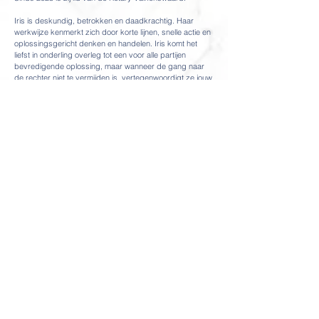
Iris is deskundig, betrokken en daadkrachtig. Haar
werkwijze kenmerkt zich door korte lijnen, snelle actie en
oplossingsgericht denken en handelen. Iris komt het
liefst in onderling overleg tot een voor alle partijen
bevredigende oplossing, maar wanneer de gang naar
de rechter niet te vermijden is, vertegenwoordigt ze jouw
belangen daadkrachtig in een procedure.
Iris staat in het rechtsgebiedenregister van de
Nederlandse orde van advocaten geregistreerd op het
rechtsgebied Personen- en Familierecht. ​Op grond van
deze registratie is zij verplicht elk kalenderjaar volgens
de normen van de Nederlandse orde van advocaten tien
opleidingspunten te behalen op ieder geregistreerd
hoofdrechtsgebied.
Neem contact op
©
2020-2025
mr. Cuijten Advocatuur