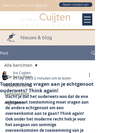
Neem contact op!
altijd een gratis eerste gesprek
Nieuws & blog
Post
Alle berichten
Iris Cuijten
Alle berichten
25 sep 2023
2 minuten om te lezen
Toestemming vragen aan je echtgenoot
Arbeidsrecht
ouderwets? Think again!
Familierecht
Dacht je dat het ouderwets was dat de ene 
echtgenoot toestemming moet vragen aan 
Algemeen
de andere echtgenoot om een 
overeenkomst aan te gaan? Think again! 
Ook onder het moderne recht heb je voor 
het aangaan van sommige 
overeenkomsten de toestemming van je 