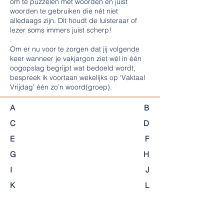
om te puzzelen met woorden en juist
woorden te gebruiken die nét niet
alledaags zijn. Dit houdt de luisteraar of
lezer soms immers juist scherp!
.
Om er nu voor te zorgen dat jij volgende
keer wanneer je vakjargon ziet wél in één
oogopslag begrijpt wat bedoeld wordt,
bespreek ik voortaan wekelijks op ‘Vaktaal
Vrijdag’ één zo’n woord(groep).
A
B
C
D
E
F
G
H
I
J
K
L
M
N
O
P