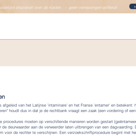
+
duidelijke afspraken over de kosten
-
geen verrassingen achteraf
Specialismen
Team
Vacatures
Nieuws & bl
en
 afgeleid van het Latijnse 'intaminare' en het Franse 'entamer' en betekent:
ren" houdt dus in dat je de rechtbank vraagt een zaak (een vordering of ee
de procedures moeten op verschillende manieren worden gestart (geëntamee
r de deurwaarder aan de verweerder laten uitbrengen van een dagvaarding.
 voor de rechter te verschijnen. Een verzoekschriftprocedure begint met het