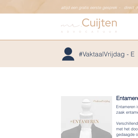
altijd een gratis eerste gesprek
-
direct 
#VaktaalVrijdag - E
Entamer
Entameren is
zaak entame
Verschillen
met het doo
gedaagde om