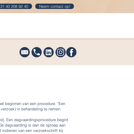
31 40 208 92 40
Neem contact op!
og
Downloads
Contact
 het beginnen van een procedure. "Een
n verzoek) in behandeling te nemen.
rd). Een dagvaardingsprocedure begint
 De dagvaarding is dan de oproep aan
 indienen van een verzoekschrift bij