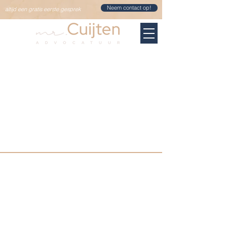
Neem contact op!
altijd een gratis eerste gesprek
©
2020-2025
mr. Cuijten Advocatuur
Algemene voorwaarden
Privacy- en cookiestatement
Klachtenreglement