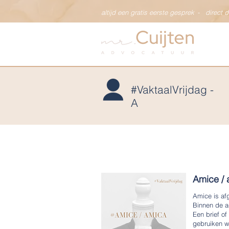
altijd een gratis eerste gesprek
-
direct 
#VaktaalVrijdag -
A
Amice / 
Amice is afg
Binnen de a
Een brief of
gebruiken w