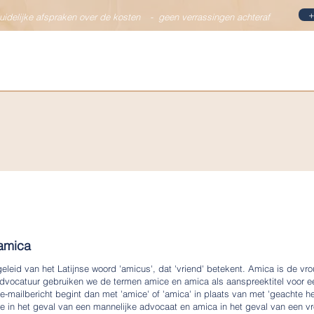
+
duidelijke afspraken over de kosten
-
geen verrassingen achteraf
Specialismen
Team
Vacatures
Nieuws & bl
amica
eleid van het Latijnse woord 'amicus', dat 'vriend' betekent. Amica is de vro
dvocatuur gebruiken we de termen amice en amica als aanspreektitel voor een
 e-mailbericht begint dan met 'amice' of 'amica' in plaats van met 'geachte 
e in het geval van een mannelijke advocaat en amica in het geval van een vr