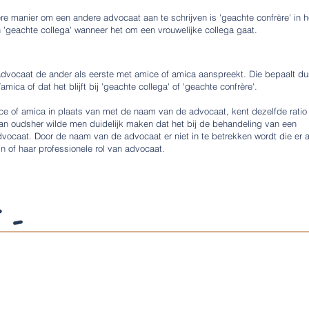
ere manier om een andere advocaat aan te schrijven is 'geachte confrère' in 
 'geachte collega' wanneer het om een vrouwelijke collega gaat.
 advocaat de ander als eerste met amice of amica aanspreekt. Die bepaalt du
mica of dat het blijft bij 'geachte collega' of 'geachte confrère'.
ce of amica in plaats van met de naam van de advocaat, kent dezelfde ratio 
an oudsher wilde men duidelijk maken dat het bij de behandeling van een
vocaat. Door de naam van de advocaat er niet in te betrekken wordt die er a
jn of haar professionele rol van advocaat.
Algemene voorwaarden
Privacy- en cookiestatement