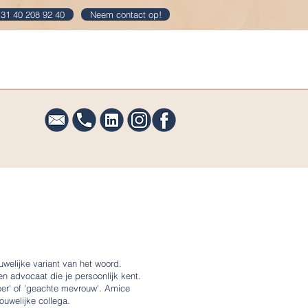
31 40 208 92 40
Neem contact op!
og
Downloads
Contact
uwelijke variant van het woord.
 advocaat die je persoonlijk kent.
heer' of 'geachte mevrouw'. Amice
ouwelijke collega.