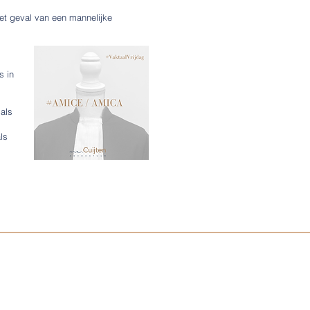
het geval van een mannelijke
s in
als
ls
Klachtenreglement