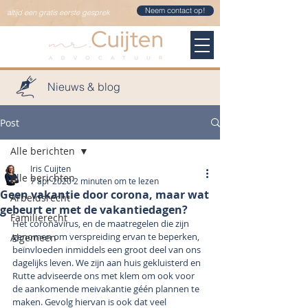
Neem contact op!
altijd een gratis eerste gesprek
Nieuws & blog
Post
Alle berichten
Iris Cuijten
Alle berichten
7 apr 2020
2 minuten om te lezen
Geen vakantie door corona, maar wat
Arbeidsrecht
gebeurt er met de vakantiedagen?
Familierecht
Het coronavirus, en de maatregelen die zijn 
genomen om verspreiding ervan te beperken, 
Algemeen
beïnvloeden inmiddels een groot deel van ons 
dagelijks leven. We zijn aan huis gekluisterd en 
Rutte adviseerde ons met klem om ook voor 
de aankomende meivakantie géén plannen te 
maken. Gevolg hiervan is ook dat veel 