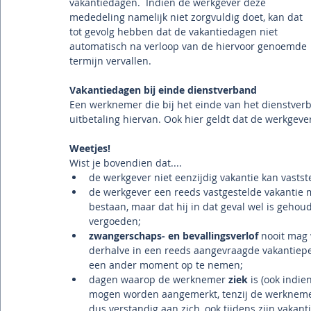
vakantiedagen.  Indien de werkgever deze 
mededeling namelijk niet zorgvuldig doet, kan dat 
tot gevolg hebben dat de vakantiedagen niet 
automatisch na verloop van de hiervoor genoemde 
termijn vervallen.
Vakantiedagen bij einde dienstverband
Een werknemer die bij het einde van het dienstverb
uitbetaling hiervan. Ook hier geldt dat de werkge
Weetjes!
Wist je bovendien dat....
de werkgever niet eenzijdig vakantie kan vasts
de werkgever een reeds vastgestelde vakantie 
bestaan, maar dat hij in dat geval wel is gehou
vergoeden;
zwangerschaps- en bevallingsverlof
 nooit mag 
derhalve in een reeds aangevraagde vakantieper
een ander moment op te nemen;
dagen waarop de werknemer 
ziek
 is (ook indie
mogen worden aangemerkt, tenzij de werkneme
dus verstandig aan zich, ook tijdens zijn vakantie