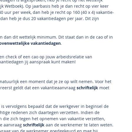
ijk Wetboek). Op jaarbasis heb je dan recht op vier keer 
0 uur per week, dan heb je recht op 160 (40 x 4) vakantie-
dan heb je dus 20 vakantiedagen per jaar. Dit zijn 
 dan dit wettelijk minimum. Dit staat dan in de cao of in 
ovenwettelijke vakantiedagen
. 
en check of een cao op jouw arbeidsrelatie van 
akantiedagen jij aanspraak kunt maken!
natuurlijk een moment dat je ze op wilt nemen. Voor het 
reerst geldt dat een vakantieaanvraag 
schriftelijk
 moet 
k is vervolgens bepaald dat de werkgever in beginsel de 
chtige redenen zich daartegen verzetten. Indien de 
jn die zich tegen het opnemen van vakantie verzetten, 
de aanvraag 
schriftelijk
 aan de werknemer te laten weten. 
aanvraag van de werknemer goedgekeurd en mag hij 