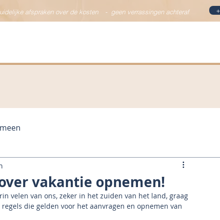
+
duidelijke afspraken over de kosten
-
geen verrassingen achteraf
Specialismen
Team
Vacatures
Nieuws & bl
emeen
n
 over vakantie opnemen!
in velen van ons, zeker in het zuiden van het land, graag 
s de regels die gelden voor het aanvragen en opnemen van 