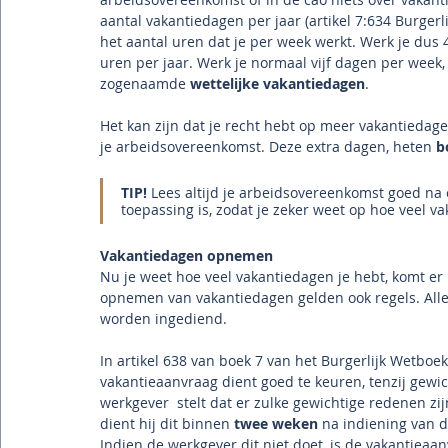
aantal vakantiedagen per jaar (artikel 7:634 Burgerl
het aantal uren dat je per week werkt. Werk je dus 4
uren per jaar. Werk je normaal vijf dagen per week, 
zogenaamde 
wettelijke vakantiedagen
.
Het kan zijn dat je recht hebt op meer vakantiedagen
je arbeidsovereenkomst. Deze extra dagen, heten 
b
TIP!
Lees altijd je arbeidsovereenkomst goed na 
toepassing is, zodat je zeker weet op hoe veel v
Vakantiedagen opnemen
Nu je weet hoe veel vakantiedagen je hebt, komt er 
opnemen van vakantiedagen gelden ook regels. Alle
worden ingediend.
In artikel 638 van boek 7 van het Burgerlijk Wetboe
vakantieaanvraag dient goed te keuren, tenzij gewi
werkgever  stelt dat er zulke gewichtige redenen zi
dient hij dit binnen 
twee weken
 na indiening van 
Indien de werkgever dit niet doet, is de vakantie