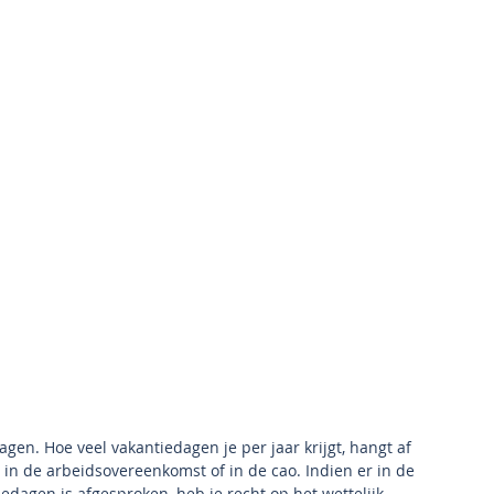
agen. Hoe veel vakantiedagen je per jaar krijgt, hangt af 
 in de arbeidsovereenkomst of in de cao. Indien er in de 
edagen is afgesproken, heb je recht op het wettelijk 