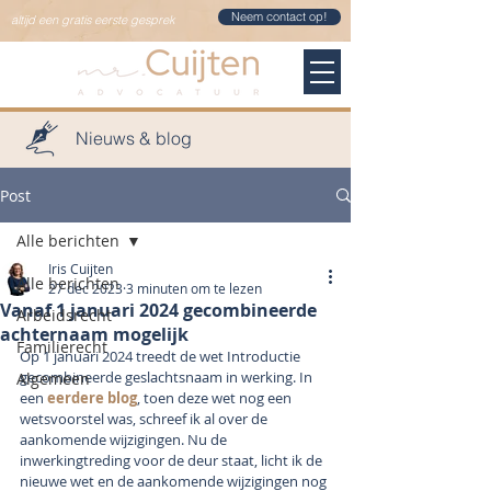
Neem contact op!
altijd een gratis eerste gesprek
Nieuws & blog
Post
Alle berichten
Iris Cuijten
Alle berichten
27 dec 2023
3 minuten om te lezen
Vanaf 1 januari 2024 gecombineerde
Arbeidsrecht
achternaam mogelijk
Familierecht
Op 1 januari 2024 treedt de wet Introductie 
gecombineerde geslachtsnaam in werking. In 
Algemeen
een 
eerdere blog
, toen deze wet nog een 
wetsvoorstel was, schreef ik al over de 
aankomende wijzigingen. Nu de 
inwerkingtreding voor de deur staat, licht ik de 
nieuwe wet en de aankomende wijzigingen nog 