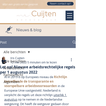
Neem contact op!
altijd een gratis eerste gesprek
Nieuws & blog
Post
Alle berichten
Iris Cuijten
Alle berichten
12 mei 2022
5 minuten om te lezen
Let op! Nieuwe arbeidsrechtelijke regels
Arbeidsrecht
per 1 augustus 2022
Familierecht
Al in 2019 is op Europees niveau de 
Richtlijn 
betreffende de transparante en 
Algemeen
voorspelbare arbeidsvoorwaarden
 in de 
Europese Unie vastgesteld. Nederland is 
verplicht de regels uit deze richtlijn 
uiterlijk 1 
augustus
 op te nemen in de Nederlandse 
wetgeving. Dit heeft de wetgever gedaan door 