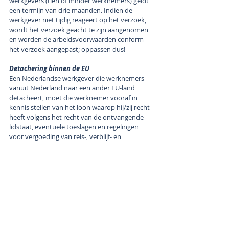
werkgevers (tien of minder werknemers) geldt 
een termijn van drie maanden. Indien de 
werkgever niet tijdig reageert op het verzoek, 
wordt het verzoek geacht te zijn aangenomen 
en worden de arbeidsvoorwaarden conform 
het verzoek aangepast; oppassen dus! 
Detachering binnen de EU
Een Nederlandse werkgever die werknemers 
vanuit Nederland naar een ander EU-land 
detacheert, moet die werknemer vooraf in 
kennis stellen van het loon waarop hij/zij recht 
heeft volgens het recht van de ontvangende 
lidstaat, eventuele toeslagen en regelingen 
voor vergoeding van reis-, verblijf- en 
maaltijdkosten.
Opzegverbod en benadelingsbescherming
Het is de werkgever verboden om de 
arbeidsovereenkomst met de werknemer op te 
zeggen of hem te benadelen omdat de 
werknemer zich op een van de bovenstaande 
rechten zou beroepen.