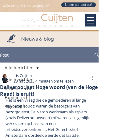
Neem contact op!
altijd een gratis eerste gesprek
Nieuws & blog
Post
Alle berichten
Iris Cuijten
Alle berichten
28 mrt 2023
4 minuten om te lezen
Deliveroo: het Hoge woord (van de Hoge
Arbeidsrecht
Raad) is eruit!
Familierecht
Het is een vraag die de gemoederen al lange 
tijd bezig houdt: waren de bezorgers van 
Algemeen
bezorgdienst Deliveroo werkzaam als zzp'ers 
(zoals Deliveroo beweert) of waren zij eigenlijk 
werkzaam op basis van een 
arbeidsovereenkomst. Het Gerechtshof 
Amsterdam oordeelde eerde dat laatste. 