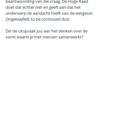
beantwoording van die vraag. De Hoge Raad 
doet dat echter niet en geeft aan dat het 
onderwerp de aandacht heeft van de wetgever. 
Ongetwijfeld: to be continued dus!
Zet de uitspraak jou aan het denken over de 
vorm waarin je met mensen samenwerkt? 
Schroom dan niet om contact op te nemen!
Arbeidsrecht
Recente blogposts
Alles weergeven