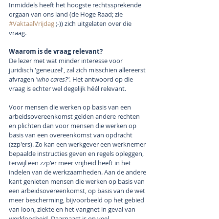
Inmiddels heeft het hoogste rechtssprekende 
orgaan van ons land (de Hoge Raad; zie 
#VaktaalVrijdag
 ;-)) zich uitgelaten over die 
vraag.
Waarom is de vraag relevant?
De lezer met wat minder interesse voor 
juridisch 'geneuzel', zal zich misschien allereerst 
afvragen 
'who cares?'.
 Het antwoord op die 
vraag is echter wel degelijk héél relevant.
Voor mensen die werken op basis van een 
arbeidsovereenkomst gelden andere rechten 
en plichten dan voor mensen die werken op 
basis van een overeenkomst van opdracht 
(zzp'ers). Zo kan een werkgever een werknemer 
bepaalde instructies geven en regels opleggen, 
terwijl een zzp'er meer vrijheid heeft in het 
indelen van de werkzaamheden. Aan de andere 
kant genieten mensen die werken op basis van 
een arbeidsovereenkomst, op basis van de wet 
meer bescherming, bijvoorbeeld op het gebied 
van loon, ziekte en het vangnet in geval van 
werkloosheid. Daarnaast is op veel 