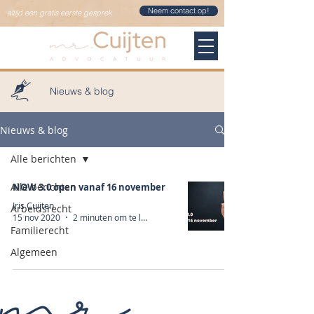
Neem contact op!
altijd een gratis eerste gesprek
Nieuws & blog
Nieuws & blog
Alle berichten
Alle berichten
NOW 3.0 open vanaf 16 november
Iris Cuijten
Arbeidsrecht
15 nov 2020
2 minuten om te lezen
Familierecht
Algemeen