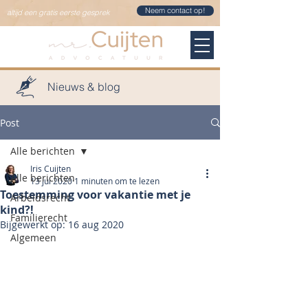
Neem contact op!
altijd een gratis eerste gesprek
Nieuws & blog
Post
Alle berichten
Iris Cuijten
Alle berichten
13 jul 2020
1 minuten om te lezen
Toestemming voor vakantie met je
Arbeidsrecht
kind?!
Familierecht
Bijgewerkt op:
16 aug 2020
Algemeen