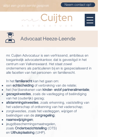
Neem contact op!
altijd een gratis eerste gesprek
Advocaat Heeze-Leende
mr. Cuijten Advocatuur is een verfrissend, ambitieus en
toegankelijk advocatenkantoor, dat is gevestigd in het
centrum van Valkenswaard. Het staat zowel
ondernemers als particulieren bij en is gespecialiseerd in
alle facetten van het personen- en familierecht.
In het
familierecht
kan het gaan om:
een
echtscheiding
of verbreking van de relatie;
het (her)berekenen van
kinder- en/of partneralimentatie
;
gezagskwesties
, zoals de vastlegging of beëindiging
van het (ouderlijk) gezag;
afstammingskwesties
, zoals erkenning, vaststelling van
het vaderschap of ontkenning van het vaderschap;
zorgkwesties, zoals het vastleggen, wijzigen of
beëindigen van de
zorgregeling
;
naamswijzigingen
;
jeugdbeschermingsmaatregelen,
zoals
Ondertoezichtstelling
(OTS)
en
Uithuisplaatsing
(UHP).